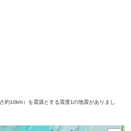
方（深さ約10km）を震源とする震度1の地震がありまし
。