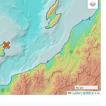
50 km
Leaflet
|
地理院タイル