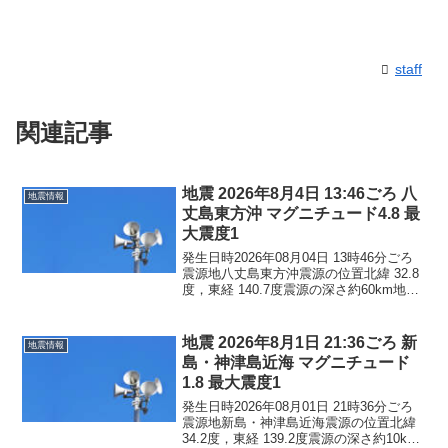
staff
関連記事
地震 2026年8月4日 13:46ごろ 八
地震情報
丈島東方沖 マグニチュード4.8 最
大震度1
発生日時2026年08月04日 13時46分ごろ
震源地八丈島東方沖震源の位置北緯 32.8
度，東経 140.7度震源の深さ約60km地震
の規模マグニチュード 4.8最大震度1コメ
ントこの地震による津波の心配はありま
せん。震度1東京都八丈町
地震 2026年8月1日 21:36ごろ 新
地震情報
島・神津島近海 マグニチュード
1.8 最大震度1
発生日時2026年08月01日 21時36分ごろ
震源地新島・神津島近海震源の位置北緯
34.2度，東経 139.2度震源の深さ約10km