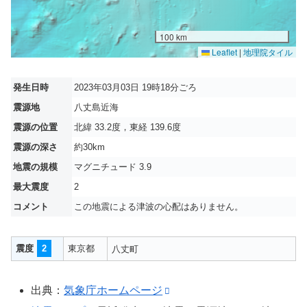
100 km
Leaflet
|
地理院タイル
発生日時
2023年03月03日 19時18分ごろ
震源地
八丈島近海
震源の位置
北緯 33.2度，東経 139.6度
震源の深さ
約30km
地震の規模
マグニチュード 3.9
最大震度
2
コメント
この地震による津波の心配はありません。
震度
2
東京都
八丈町
出典：
気象庁ホームページ