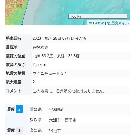
100 km
Leaflet
|
地理院タイル
発生日時
2023年03月25日 07時14分ごろ
震源地
豊後水道
震源の位置
北緯 33.2度，東経 132.3度
震源の深さ
約50km
地震の規模
マグニチュード 3.4
最大震度
2
コメント
この地震による津波の心配はありません。
震度
2
愛媛県
宇和島市
愛媛県
大洲市
西予市
震度
1
高知県
宿毛市