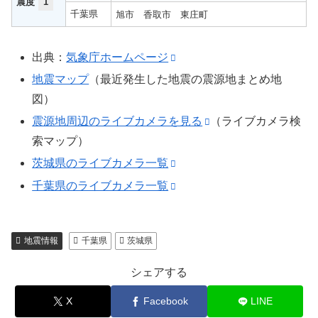
震度
1
千葉県
旭市
香取市
東庄町
出典：
気象庁ホームページ
地震マップ
（最近発生した地震の震源地まとめ地
図）
震源地周辺のライブカメラを見る
（ライブカメラ検
索マップ）
茨城県のライブカメラ一覧
千葉県のライブカメラ一覧
地震情報
千葉県
茨城県
シェアする
X
Facebook
LINE