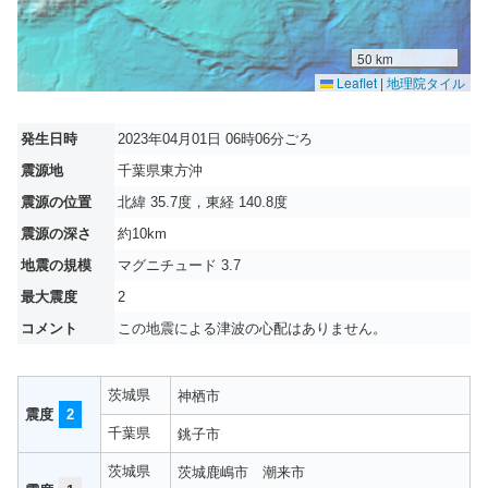
50 km
Leaflet
|
地理院タイル
発生日時
2023年04月01日 06時06分ごろ
震源地
千葉県東方沖
震源の位置
北緯 35.7度，東経 140.8度
震源の深さ
約10km
地震の規模
マグニチュード 3.7
最大震度
2
コメント
この地震による津波の心配はありません。
茨城県
神栖市
震度
2
千葉県
銚子市
茨城県
茨城鹿嶋市
潮来市