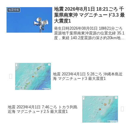
ントこの地震による津波の心配はありま
せん。震度2東京都東京練馬...
地震 2026年8月1日 18:21ごろ 千
地震情報
葉県南東沖 マグニチュード3.3 最
大震度1
発生日時2026年08月01日 18時21分ごろ
震源地千葉県南東沖震源の位置北緯 35.1
度，東経 140.2度震源の深さ約20km地震
の規模マグニチュード 3.3最大震度1コメ
ントこの地震による津波の心配はありま
せん。震度1千葉県勝浦市鴨...
地震 2023年4月1日 5:28ごろ 沖縄本島近
海 マグニチュード3 最大震度1
地震 2023年4月1日 7:46ごろ トカラ列島
近海 マグニチュード2.5 最大震度1