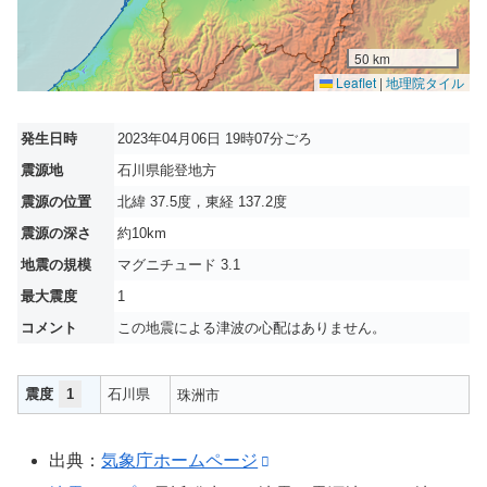
50 km
Leaflet
|
地理院タイル
発生日時
2023年04月06日 19時07分ごろ
震源地
石川県能登地方
震源の位置
北緯 37.5度，東経 137.2度
震源の深さ
約10km
地震の規模
マグニチュード 3.1
最大震度
1
コメント
この地震による津波の心配はありません。
震度
1
石川県
珠洲市
出典：
気象庁ホームページ