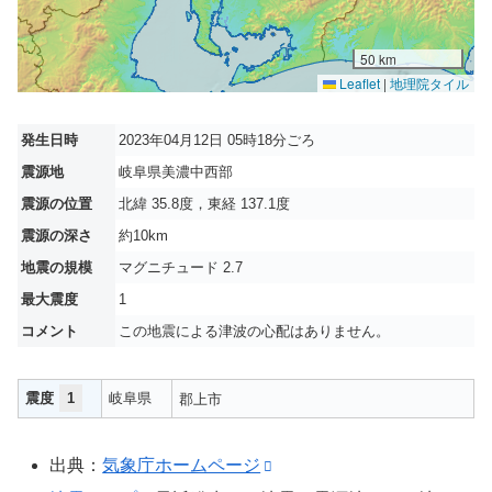
50 km
Leaflet
|
地理院タイル
発生日時
2023年04月12日 05時18分ごろ
震源地
岐阜県美濃中西部
震源の位置
北緯 35.8度，東経 137.1度
震源の深さ
約10km
地震の規模
マグニチュード 2.7
最大震度
1
コメント
この地震による津波の心配はありません。
震度
1
岐阜県
郡上市
出典：
気象庁ホームページ