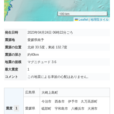
100 km
Leaflet
|
地理院タイル
発生日時
2023年04月24日 06時22分ごろ
震源地
愛媛県南予
震源の位置
北緯 33.5度，東経 132.7度
震源の深さ
約40km
地震の規模
マグニチュード 3.6
最大震度
1
コメント
この地震による津波の心配はありません。
広島県
大崎上島町
今治市
西条市
伊予市
久万高原町
震度
1
愛媛県
砥部町
宇和島市
八幡浜市
大洲市