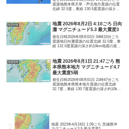
震源地熊本県天草・芦北地方震源の位置
北緯 32.5度，東経 130.5度震源の深さ約
10km地震の規模マグニチュード 5.1最大
震度4コメントこの地震による津波の心配
はありません。震度4長崎県...
地震 2026年8月2日 4:10ごろ 日向
地震情報
灘 マグニチュード5.3 最大震度3
発生日時2026年08月02日 04時10分ごろ
震源地日向灘震源の位置北緯 32.0度，東
経 132.0度震源の深さ約10km地震の規模
マグニチュード 5.3最大震度3コメントこ
の地震による津波の心配はありません。
震度3大分県佐伯市宮崎県延...
地震 2026年8月1日 21:47ごろ 熊
地震情報
本県熊本地方 マグニチュード4.7
最大震度5弱
発生日時2026年08月01日 21時47分ごろ
震源地熊本県熊本地方震源の位置北緯
32.7度，東経 130.7度震源の深さ約10km
地震の規模マグニチュード 4.7最大震度5
弱コメントこの地震による津波の心配は
ありません。震度5-熊本県宇...
地震 2023年4月24日 1:09ごろ 茨城県沖
マグニチュード3.5 最大震度1