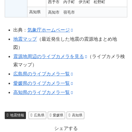
西予市
内子町
伊方町
松野町
高知県
高知市
宿毛市
出典：
気象庁ホームページ
地震マップ
（最近発生した地震の震源地まとめ地
図）
震源地周辺のライブカメラを見る
（ライブカメラ検
索マップ）
広島県のライブカメラ一覧
愛媛県のライブカメラ一覧
高知県のライブカメラ一覧
地震情報
広島県
愛媛県
高知県
シェアする