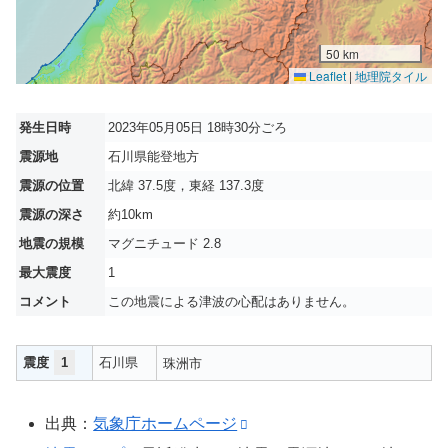
50 km
Leaflet
|
地理院タイル
発生日時
2023年05月05日 18時30分ごろ
震源地
石川県能登地方
震源の位置
北緯 37.5度，東経 137.3度
震源の深さ
約10km
地震の規模
マグニチュード 2.8
最大震度
1
コメント
この地震による津波の心配はありません。
震度
1
石川県
珠洲市
出典：
気象庁ホームページ