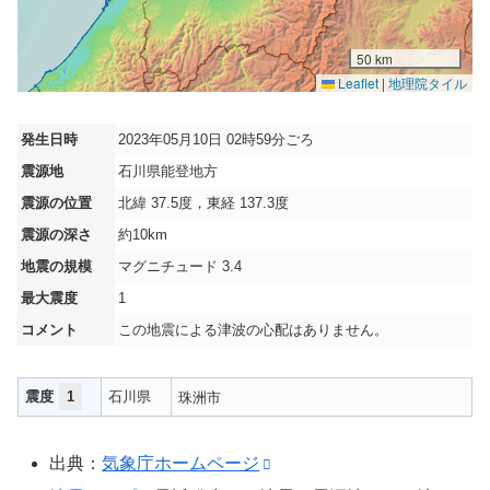
50 km
Leaflet
|
地理院タイル
発生日時
2023年05月10日 02時59分ごろ
震源地
石川県能登地方
震源の位置
北緯 37.5度，東経 137.3度
震源の深さ
約10km
地震の規模
マグニチュード 3.4
最大震度
1
コメント
この地震による津波の心配はありません。
震度
1
石川県
珠洲市
出典：
気象庁ホームページ