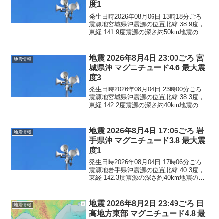
度1
発生日時2026年08月06日 13時18分ごろ
震源地宮城県沖震源の位置北緯 38.9度，
東経 141.9度震源の深さ約50km地震の規
模マグニチュード 3.6最大震度1コメント
この地震による津波の心配はありませ
ん。震度1岩手県大船渡市陸前...
地震 2026年8月4日 23:00ごろ 宮
地震情報
城県沖 マグニチュード4.6 最大震
度3
発生日時2026年08月04日 23時00分ごろ
震源地宮城県沖震源の位置北緯 38.3度，
東経 142.2度震源の深さ約40km地震の規
模マグニチュード 4.6最大震度3コメント
この地震による津波の心配はありませ
ん。震度3宮城県石巻市震度2...
地震 2026年8月4日 17:06ごろ 岩
地震情報
手県沖 マグニチュード3.8 最大震
度1
発生日時2026年08月04日 17時06分ごろ
震源地岩手県沖震源の位置北緯 40.3度，
東経 142.3度震源の深さ約40km地震の規
模マグニチュード 3.8最大震度1コメント
この地震による津波の心配はありませ
ん。震度1青森県八戸市五戸町...
地震 2026年8月2日 23:49ごろ 日
地震情報
高地方東部 マグニチュード4.8 最