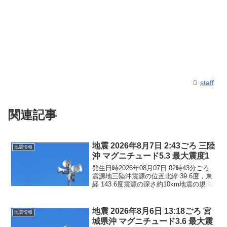
staff
関連記事
地震 2026年8月7日 2:43ごろ 三陸
地震情報
沖 マグニチュード5.3 最大震度1
発生日時2026年08月07日 02時43分ごろ
震源地三陸沖震源の位置北緯 39.6度，東
経 143.6度震源の深さ約10km地震の規模
マグニチュード 5.3最大震度1コメントこ
の地震による津波の心配はありません。
震度1青森県青森南部町階上...
地震 2026年8月6日 13:18ごろ 宮
地震情報
城県沖 マグニチュード3.6 最大震