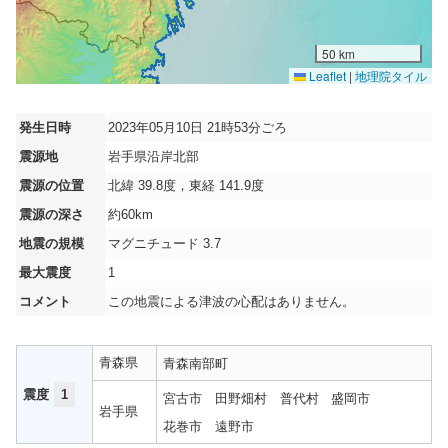
50 km
Leaflet
|
地理院タイル
発生日時
2023年05月10日 21時53分ごろ
震源地
岩手県沿岸北部
震源の位置
北緯 39.8度，東経 141.9度
震源の深さ
約60km
地震の規模
マグニチュード 3.7
最大震度
1
コメント
この地震による津波の心配はありません。
青森県
青森南部町
震度
1
宮古市
田野畑村
普代村
盛岡市
岩手県
花巻市
遠野市