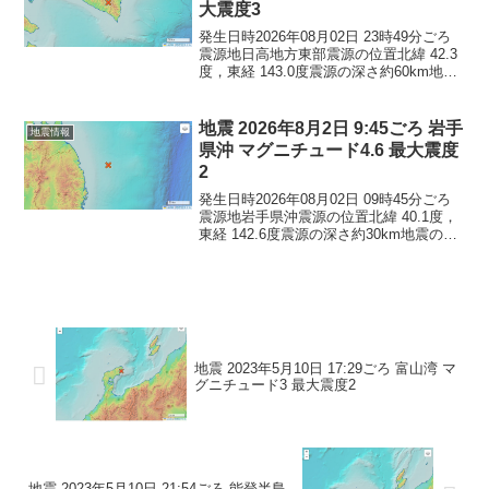
大震度3
発生日時2026年08月02日 23時49分ごろ
震源地日高地方東部震源の位置北緯 42.3
度，東経 143.0度震源の深さ約60km地震
の規模マグニチュード 4.8最大震度3コメ
ントこの地震による津波の心配はありま
せん。震度3北海道新ひだか...
地震 2026年8月2日 9:45ごろ 岩手
地震情報
県沖 マグニチュード4.6 最大震度
2
発生日時2026年08月02日 09時45分ごろ
震源地岩手県沖震源の位置北緯 40.1度，
東経 142.6度震源の深さ約30km地震の規
模マグニチュード 4.6最大震度2コメント
この地震による津波の心配はありませ
ん。震度2青森県青森南部町岩...
地震 2023年5月10日 17:29ごろ 富山湾 マ
グニチュード3 最大震度2
地震 2023年5月10日 21:54ごろ 能登半島