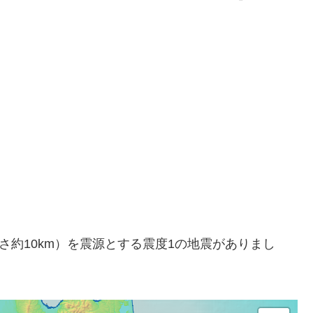
部（深さ約10km）を震源とする震度1の地震がありまし
。