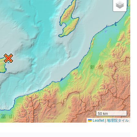
50 km
Leaflet
|
地理院タイル