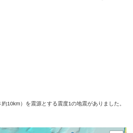
（深さ約10km）を震源とする震度1の地震がありました。