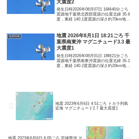
大震度2
発生日時2026年08月07日 16時40分ごろ
震源地千葉県北西部震源の位置北緯 35.6
度，東経 140.1度震源の深さ約70km地震
の規模マグニチュード 3.4最大震度2コメ
ントこの地震による津波の心配はありま
せん。震度2東京都東京練馬...
地震 2026年8月1日 18:21ごろ 千
地震情報
葉県南東沖 マグニチュード3.3 最
大震度1
発生日時2026年08月01日 18時21分ごろ
震源地千葉県南東沖震源の位置北緯 35.1
度，東経 140.2度震源の深さ約20km地震
の規模マグニチュード 3.3最大震度1コメ
ントこの地震による津波の心配はありま
せん。震度1千葉県勝浦市鴨...
地震 2023年6月6日 4:51ごろ トカラ列島
近海 マグニチュード2.7 最大震度1
地震 2023年6月6日 6:05ごろ 宮城県沖 マ