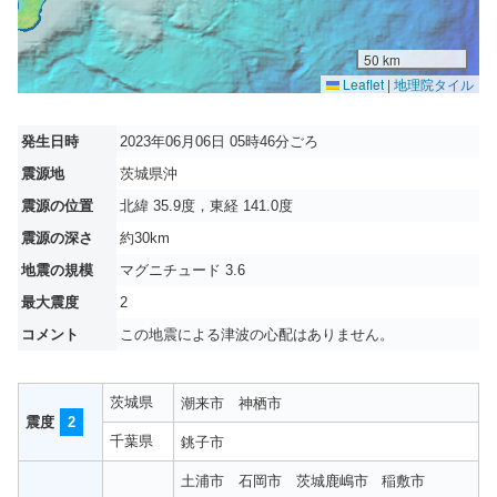
50 km
Leaflet
|
地理院タイル
発生日時
2023年06月06日 05時46分ごろ
震源地
茨城県沖
震源の位置
北緯 35.9度，東経 141.0度
震源の深さ
約30km
地震の規模
マグニチュード 3.6
最大震度
2
コメント
この地震による津波の心配はありません。
茨城県
潮来市
神栖市
震度
2
千葉県
銚子市
土浦市
石岡市
茨城鹿嶋市
稲敷市