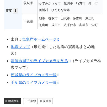
茨城県
かすみがうら市
桜川市
行方市
鉾田市
美浦村
ひたちなか市
震度
1
旭市
香取市
山武市
多古町
東庄町
千葉県
芝山町
成田市
八千代市
富里市
栄町
出典：
気象庁ホームページ
地震マップ
（最近発生した地震の震源地まとめ地
図）
震源地周辺のライブカメラを見る
（ライブカメラ検
索マップ）
茨城県のライブカメラ一覧
千葉県のライブカメラ一覧
地震情報
千葉県
茨城県