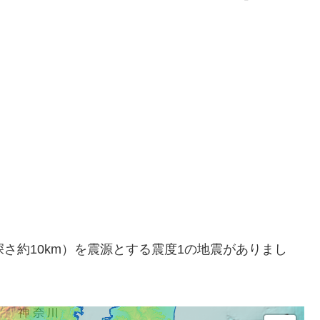
海（深さ約10km）を震源とする震度1の地震がありまし
。