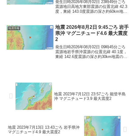
発生日時2026年08月02日 23時49分ごろ
震源地日高地方東部震源の位置北緯 42.3
度，東経 143.0度震源の深さ約60km地震
の規模マグニチュード 4.8最大震度3コメ
ントこの地震による津波の心配はありま
せん。震度3北海道新ひだか...
地震 2026年8月2日 9:45ごろ 岩手
地震情報
県沖 マグニチュード4.6 最大震度
2
発生日時2026年08月02日 09時45分ごろ
震源地岩手県沖震源の位置北緯 40.1度，
東経 142.6度震源の深さ約30km地震の規
模マグニチュード 4.6最大震度2コメント
この地震による津波の心配はありませ
ん。震度2青森県青森南部町岩...
地震 2023年7月12日 23:57ごろ 能登半島
沖 マグニチュード3.9 最大震度2
地震 2023年7月13日 13:43ごろ 岩手県沖
マグニチュード4.9 最大震度2