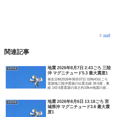
staff
関連記事
地震 2026年8月7日 2:43ごろ 三陸
地震情報
沖 マグニチュード5.3 最大震度1
発生日時2026年08月07日 02時43分ごろ
震源地三陸沖震源の位置北緯 39.6度，東
経 143.6度震源の深さ約10km地震の規模
マグニチュード 5.3最大震度1コメントこ
の地震による津波の心配はありません。
震度1青森県青森南部町階上...
地震 2026年8月6日 13:18ごろ 宮
地震情報
城県沖 マグニチュード3.6 最大震
度1