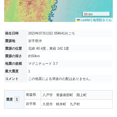
50 km
Leaflet
|
地理院タイル
発生日時
2023年07月13日 05時41分ごろ
震源地
岩手県沖
震源の位置
北緯 40.4度，東経 142.1度
震源の深さ
約50km
地震の規模
マグニチュード 3.7
最大震度
1
コメント
この地震による津波の心配はありません。
青森県
八戸市
青森南部町
階上町
震度
1
岩手県
久慈市
軽米町
九戸村