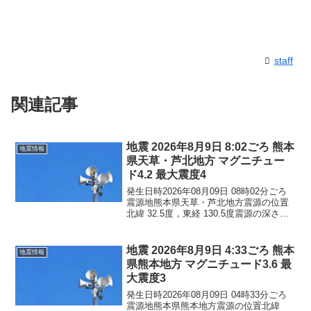
staff
関連記事
地震 2026年8月9日 8:02ごろ 熊本
地震情報
県天草・芦北地方 マグニチュー
ド4.2 最大震度4
発生日時2026年08月09日 08時02分ごろ
震源地熊本県天草・芦北地方震源の位置
北緯 32.5度，東経 130.5度震源の深さ約
10km地震の規模マグニチュード 4.2最大
震度4コメントこの地震による津波の心配
はありません。震度4熊本県...
地震 2026年8月9日 4:33ごろ 熊本
地震情報
県熊本地方 マグニチュード3.6 最
大震度3
発生日時2026年08月09日 04時33分ごろ
震源地熊本県熊本地方震源の位置北緯