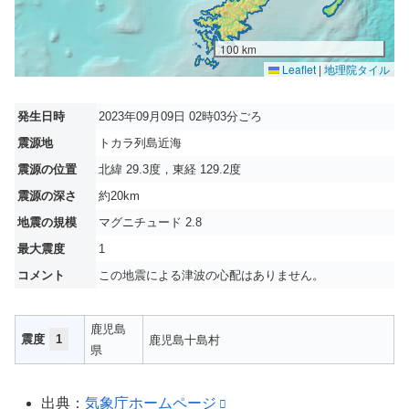
100 km
Leaflet
|
地理院タイル
発生日時
2023年09月09日 02時03分ごろ
震源地
トカラ列島近海
震源の位置
北緯 29.3度，東経 129.2度
震源の深さ
約20km
地震の規模
マグニチュード 2.8
最大震度
1
コメント
この地震による津波の心配はありません。
鹿児島
震度
1
鹿児島十島村
県
出典：
気象庁ホームページ