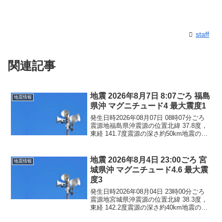
staff
関連記事
地震 2026年8月7日 8:07ごろ 福島
地震情報
県沖 マグニチュード4 最大震度1
発生日時2026年08月07日 08時07分ごろ
震源地福島県沖震源の位置北緯 37.8度，
東経 141.7度震源の深さ約50km地震の規
模マグニチュード 4.0最大震度1コメント
この地震による津波の心配はありませ
ん。震度1福島県二本松市田村...
地震 2026年8月4日 23:00ごろ 宮
地震情報
城県沖 マグニチュード4.6 最大震
度3
発生日時2026年08月04日 23時00分ごろ
震源地宮城県沖震源の位置北緯 38.3度，
東経 142.2度震源の深さ約40km地震の規
模マグニチュード 4.6最大震度3コメント