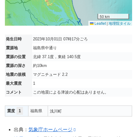
50 km
Leaflet
|
地理院タイル
発生日時
2023年10月01日 07時17分ごろ
震源地
福島県中通り
震源の位置
北緯 37.1度，東経 140.5度
震源の深さ
約10km
地震の規模
マグニチュード 2.2
最大震度
1
コメント
この地震による津波の心配はありません。
震度
1
福島県
浅川町
出典：
気象庁ホームページ