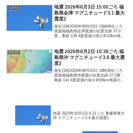
この地震による津波の心配はありませ
ん。震度3宮城県石巻市震度2...
地震 2026年8月3日 15:00ごろ 福
地震情報
島県会津 マグニチュード3.1 最大
震度2
発生日時2026年08月03日 15時00分ごろ
震源地福島県会津震源の位置北緯 37.0
度，東経 139.4度震源の深さ約10km地震
の規模マグニチュード 3.1最大震度2コメ
ントこの地震による津波の心配はありま
せん。震度2福島県檜枝岐村
地震 2026年8月2日 10:38ごろ 福
地震情報
島県沖 マグニチュード3.9 最大震
度2
発生日時2026年08月02日 10時38分ごろ
震源地福島県沖震源の位置北緯 37.5度，
東経 141.4度震源の深さ約50km地震の規
模マグニチュード 3.9最大震度2コメント
この地震による津波の心配はありませ
ん。震度2福島県相馬市南相馬...
地震 2023年10月1日 6:21ごろ 青森県東方
沖 マグニチュード3.4 最大震度1