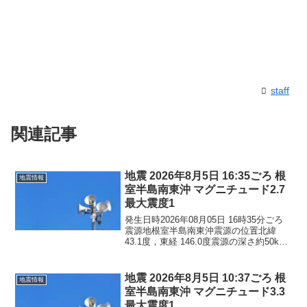
staff
関連記事
地震 2026年8月5日 16:35ごろ 根
地震情報
室半島南東沖 マグニチュード2.7
最大震度1
発生日時2026年08月05日 16時35分ごろ
震源地根室半島南東沖震源の位置北緯
43.1度，東経 146.0度震源の深さ約50km
地震の規模マグニチュード 2.7最大震度1
コメントこの地震による津波の心配はあ
りません。震度1北海道根室市
地震 2026年8月5日 10:37ごろ 根
地震情報
室半島南東沖 マグニチュード3.3
最大震度1