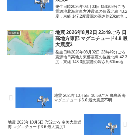
発生日時2026年08月03日 05時02分ごろ
震源地北海道東方沖震源の位置北緯 43.2
度，東経 147.2度震源の深さ約20km地震
の規模マグニチュード 4.3最大震度2コメ
ントこの地震による津波の心配はありま
せん。震度2北海道根室市
地震 2026年8月2日 23:49ごろ 日
地震情報
高地方東部 マグニチュード4.8 最
大震度3
発生日時2026年08月02日 23時49分ごろ
震源地日高地方東部震源の位置北緯 42.3
度，東経 143.0度震源の深さ約60km地震
の規模マグニチュード 4.8最大震度3コメ
ントこの地震による津波の心配はありま
せん。震度3北海道新ひだか...
地震 2023年10月5日 10:59ごろ 鳥島近海
マグニチュード6.6 最大震度不明
地震 2023年10月6日 7:52ごろ 奄美大島近
海 マグニチュード3.6 最大震度1