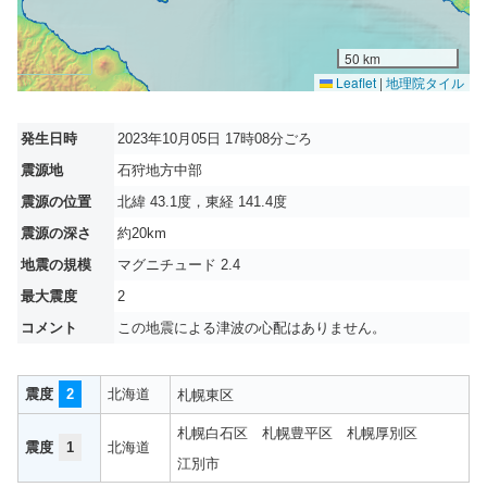
50 km
Leaflet
|
地理院タイル
発生日時
2023年10月05日 17時08分ごろ
震源地
石狩地方中部
震源の位置
北緯 43.1度，東経 141.4度
震源の深さ
約20km
地震の規模
マグニチュード 2.4
最大震度
2
コメント
この地震による津波の心配はありません。
震度
2
北海道
札幌東区
札幌白石区
札幌豊平区
札幌厚別区
震度
1
北海道
江別市