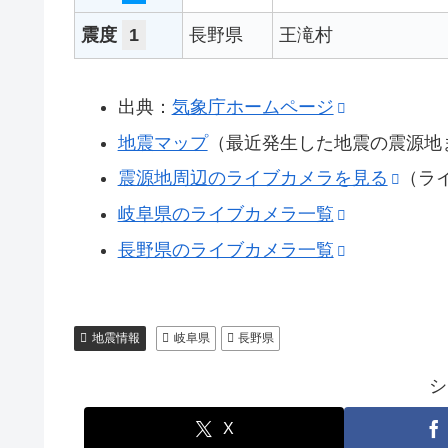
震度
1
長野県
王滝村
出典：
気象庁ホームページ
地震マップ
（最近発生した地震の震源地
震源地周辺のライブカメラを見る
（ラ
岐阜県のライブカメラ一覧
長野県のライブカメラ一覧
地震情報
岐阜県
長野県
シ
X