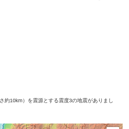
方（深さ約10km）を震源とする震度3の地震がありまし
。