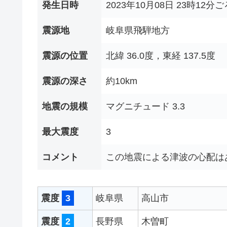
発生日時
2023年10月08日 23時12分ご
震源地
岐阜県飛騨地方
震源の位置
北緯 36.0度，東経 137.5度
震源の深さ
約10km
地震の規模
マグニチュード 3.3
最大震度
3
コメント
この地震による津波の心配は
震度
3
岐阜県
高山市
震度
2
長野県
木曽町