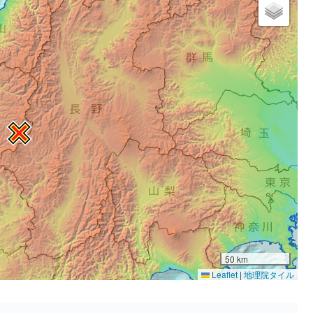
50 km
Leaflet
|
地理院タイル