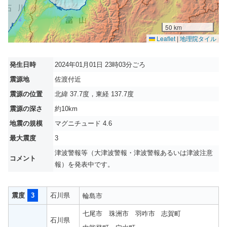
50 km
Leaflet
|
地理院タイル
発生日時
2024年01月01日 23時03分ごろ
震源地
佐渡付近
震源の位置
北緯 37.7度，東経 137.7度
震源の深さ
約10km
地震の規模
マグニチュード 4.6
最大震度
3
津波警報等（大津波警報・津波警報あるいは津波注意
コメント
報）を発表中です。
震度
3
石川県
輪島市
七尾市
珠洲市
羽咋市
志賀町
石川県