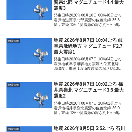
賀県北部 マグニチュード4.4 最大
震度3
発生日時2026年08月10日 00時48分ごろ
震源地滋賀県北部震源の位置北緯 35.3
度，東経 136.4度震源の深さ約20km地震
の規模マグニチュード 4.4最大震度3コメ
ントこの地震による津波の心配はありま
せん。震度3岐阜県大垣市養老...
地震 2026年8月7日 10:04ごろ 岐
地震情報
阜県飛騨地方 マグニチュード2.7
最大震度1
発生日時2026年08月07日 10時04分ごろ
震源地岐阜県飛騨地方震源の位置北緯
36.0度，東経 137.5度震源の深さ約10km
地震の規模マグニチュード 2.7最大震度1
コメントこの地震による津波の心配はあ
りません。震度1岐阜県高山市
地震 2026年8月7日 10:02ごろ 福
地震情報
井県嶺北 マグニチュード3.6 最大
震度2
発生日時2026年08月07日 10時02分ごろ
震源地福井県嶺北震源の位置北緯 36.0
度，東経 136.0度震源の深さ約10km地震
の規模マグニチュード 3.6最大震度2コメ
ントこの地震による津波の心配はありま
せん。震度2福井県福井市鯖江...
地震 2026年8月5日 5:52ごろ 石川
地震情報