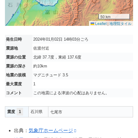
50 km
Leaflet
|
地理院タイル
発生日時
2024年01月02日 14時03分ごろ
震源地
佐渡付近
震源の位置
北緯 37.7度，東経 137.6度
震源の深さ
約10km
地震の規模
マグニチュード 3.5
最大震度
1
コメント
この地震による津波の心配はありません。
震度
1
石川県
七尾市
出典：
気象庁ホームページ