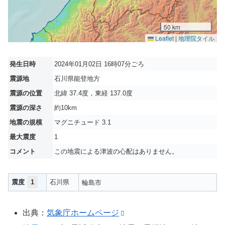
50 km
Leaflet
|
地理院タイル
発生日時
2024年01月02日 16時07分ごろ
震源地
石川県能登地方
震源の位置
北緯 37.4度，東経 137.0度
震源の深さ
約10km
地震の規模
マグニチュード 3.1
最大震度
1
コメント
この地震による津波の心配はありません。
震度
1
石川県
輪島市
出典：
気象庁ホームページ