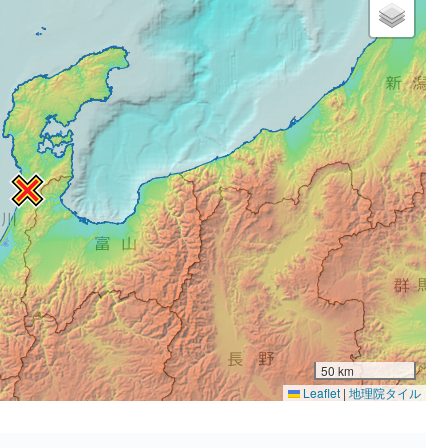
50 km
Leaflet
|
地理院タイル