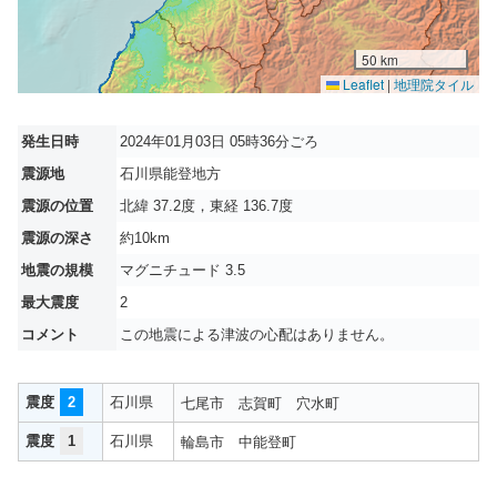
50 km
Leaflet
|
地理院タイル
発生日時
2024年01月03日 05時36分ごろ
震源地
石川県能登地方
震源の位置
北緯 37.2度，東経 136.7度
震源の深さ
約10km
地震の規模
マグニチュード 3.5
最大震度
2
コメント
この地震による津波の心配はありません。
震度
2
石川県
七尾市
志賀町
穴水町
震度
1
石川県
輪島市
中能登町