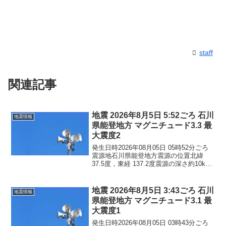
staff
関連記事
地震 2026年8月5日 5:52ごろ 石川
地震情報
県能登地方 マグニチュード3.3 最
大震度2
発生日時2026年08月05日 05時52分ごろ
震源地石川県能登地方震源の位置北緯
37.5度，東経 137.2度震源の深さ約10km
地震の規模マグニチュード 3.3最大震度2
コメントこの地震による津波の心配はあ
りません。震度2石川県珠洲市...
地震 2026年8月5日 3:43ごろ 石川
地震情報
県能登地方 マグニチュード3.1 最
大震度1
発生日時2026年08月05日 03時43分ごろ