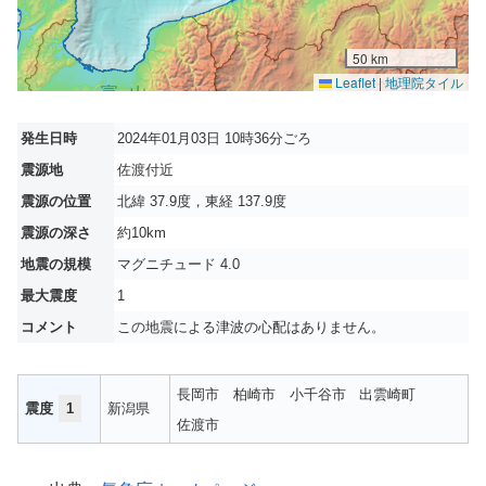
50 km
Leaflet
|
地理院タイル
発生日時
2024年01月03日 10時36分ごろ
震源地
佐渡付近
震源の位置
北緯 37.9度，東経 137.9度
震源の深さ
約10km
地震の規模
マグニチュード 4.0
最大震度
1
コメント
この地震による津波の心配はありません。
長岡市
柏崎市
小千谷市
出雲崎町
震度
1
新潟県
佐渡市