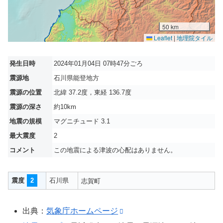
50 km
Leaflet
|
地理院タイル
発生日時
2024年01月04日 07時47分ごろ
震源地
石川県能登地方
震源の位置
北緯 37.2度，東経 136.7度
震源の深さ
約10km
地震の規模
マグニチュード 3.1
最大震度
2
コメント
この地震による津波の心配はありません。
震度
2
石川県
志賀町
出典：
気象庁ホームページ