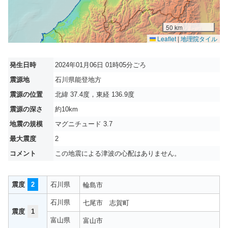
50 km
Leaflet
|
地理院タイル
発生日時
2024年01月06日 01時05分ごろ
震源地
石川県能登地方
震源の位置
北緯 37.4度，東経 136.9度
震源の深さ
約10km
地震の規模
マグニチュード 3.7
最大震度
2
コメント
この地震による津波の心配はありません。
震度
2
石川県
輪島市
石川県
七尾市
志賀町
震度
1
富山県
富山市