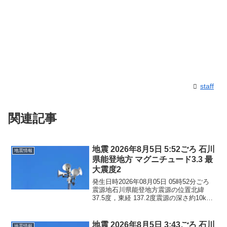
staff
関連記事
地震 2026年8月5日 5:52ごろ 石川
地震情報
県能登地方 マグニチュード3.3 最
大震度2
発生日時2026年08月05日 05時52分ごろ
震源地石川県能登地方震源の位置北緯
37.5度，東経 137.2度震源の深さ約10km
地震の規模マグニチュード 3.3最大震度2
コメントこの地震による津波の心配はあ
りません。震度2石川県珠洲市...
地震 2026年8月5日 3:43ごろ 石川
地震情報