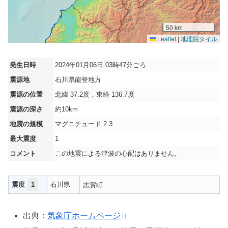
50 km
Leaflet
|
地理院タイル
発生日時
2024年01月06日 03時47分ごろ
震源地
石川県能登地方
震源の位置
北緯 37.2度，東経 136.7度
震源の深さ
約10km
地震の規模
マグニチュード 2.3
最大震度
1
コメント
この地震による津波の心配はありません。
震度
1
石川県
志賀町
出典：
気象庁ホームページ