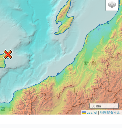
50 km
Leaflet
|
地理院タイル