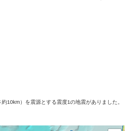
（深さ約10km）を震源とする震度1の地震がありました。