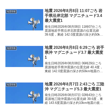
模マグニチュード 5.6最大震度4コメント
この地震による津波の心配はありませ
ん。震度4岩手県普代村震度3...
地震 2026年8月8日 11:07ごろ 岩
地震情報
手県沿岸北部 マグニチュード3.4
最大震度1
発生日時2026年08月08日 11時07分ごろ
震源地岩手県沿岸北部震源の位置北緯
39.6度，東経 142.0度震源の深さ約50km
地震の規模マグニチュード 3.4最大震度1
コメントこの地震による津波の心配はあ
りません。震度1岩手県宮古市...
地震 2026年8月8日 6:29ごろ 岩手
地震情報
県沖 マグニチュード3.7 最大震度
1
発生日時2026年08月08日 06時29分ごろ
震源地岩手県沖震源の位置北緯 40.4度，
東経 142.0度震源の深さ約50km地震の規
模マグニチュード 3.7最大震度1コメント
この地震による津波の心配はありませ
ん。震度1青森県八戸市三戸町...
地震 2026年8月7日 2:43ごろ 三陸
地震情報
沖 マグニチュード5.3 最大震度1
発生日時2026年08月07日 02時43分ごろ
震源地三陸沖震源の位置北緯 39.6度，東
経 143.6度震源の深さ約10km地震の規模
マグニチュード 5.3最大震度1コメントこ