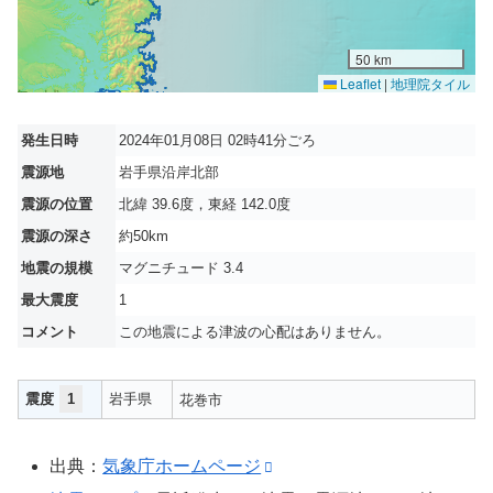
50 km
Leaflet
|
地理院タイル
発生日時
2024年01月08日 02時41分ごろ
震源地
岩手県沿岸北部
震源の位置
北緯 39.6度，東経 142.0度
震源の深さ
約50km
地震の規模
マグニチュード 3.4
最大震度
1
コメント
この地震による津波の心配はありません。
震度
1
岩手県
花巻市
出典：
気象庁ホームページ