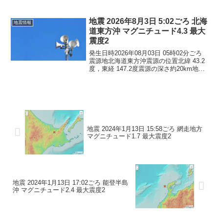
マグニチュード 3.7最大震度1コメントこ
の地震による津波の心配はありません。
震度1北海道新ひだか町浦河...
地震 2026年8月3日 5:02ごろ 北海
地震情報
道東方沖 マグニチュード4.3 最大
震度2
発生日時2026年08月03日 05時02分ごろ
震源地北海道東方沖震源の位置北緯 43.2
度，東経 147.2度震源の深さ約20km地震
の規模マグニチュード 4.3最大震度2コメ
ントこの地震による津波の心配はありま
せん。震度2北海道根室市
地震 2024年1月13日 15:58ごろ 網走地方
マグニチュード1.7 最大震度2
地震 2024年1月13日 17:02ごろ 能登半島
沖 マグニチュード2.4 最大震度2