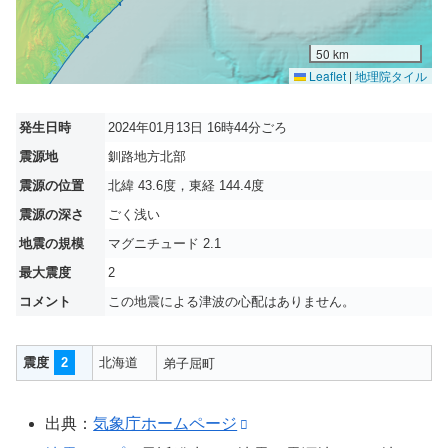
50 km
Leaflet
|
地理院タイル
発生日時
2024年01月13日 16時44分ごろ
震源地
釧路地方北部
震源の位置
北緯 43.6度，東経 144.4度
震源の深さ
ごく浅い
地震の規模
マグニチュード 2.1
最大震度
2
コメント
この地震による津波の心配はありません。
震度
2
北海道
弟子屈町
出典：
気象庁ホームページ