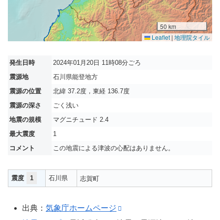
50 km
Leaflet
|
地理院タイル
発生日時
2024年01月20日 11時08分ごろ
震源地
石川県能登地方
震源の位置
北緯 37.2度，東経 136.7度
震源の深さ
ごく浅い
地震の規模
マグニチュード 2.4
最大震度
1
コメント
この地震による津波の心配はありません。
震度
1
石川県
志賀町
出典：
気象庁ホームページ