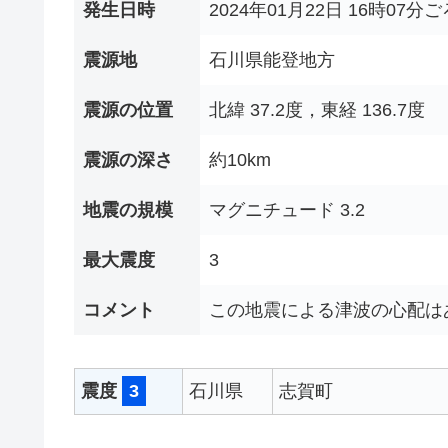
発生日時
2024年01月22日 16時07分ご
震源地
石川県能登地方
震源の位置
北緯 37.2度，東経 136.7度
震源の深さ
約10km
地震の規模
マグニチュード 3.2
最大震度
3
コメント
この地震による津波の心配は
震度
3
石川県
志賀町