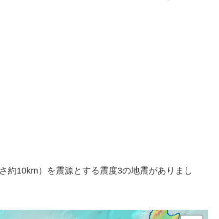
方（深さ約10km）を震源とする震度3の地震がありまし
。