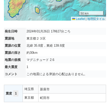
50 km
Leaflet
|
地理院タイル
発生日時
2024年01月26日 17時27分ごろ
震源地
東京都２３区
震源の位置
北緯 35.8度，東経 139.8度
震源の深さ
約30km
地震の規模
マグニチュード 2.6
最大震度
1
コメント
この地震による津波の心配はありません。
埼玉県
新座市
震度
1
東京都
町田市