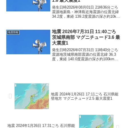
1.8 最大震度1
発生日時2026年08月01日 21時36分ごろ
震源地新島・神津島近海震源の位置北緯
34.2度，東経 139.2度震源の深さ約10km
地震の規模マグニチュード 1.8最大震度1
コメントこの地震による津波の心配はあ
りません。震度1東京都神津...
地震 2026年7月31日 11:40ごろ
地震情報
茨城県南部 マグニチュード3.6 最
大震度1
発生日時2026年07月31日 11時40分ごろ
震源地茨城県南部震源の位置北緯 36.3
度，東経 140.0度震源の深さ約100km地
震の規模マグニチュード 3.6最大震度1コ
メントこの地震による津波の心配はあり
ません。震度1茨城県笠間市土...
地震 2024年1月26日 17:11ごろ 石川県能
登地方 マグニチュード2.5 最大震度1
地震 2024年1月26日 17:31ごろ 石川県能