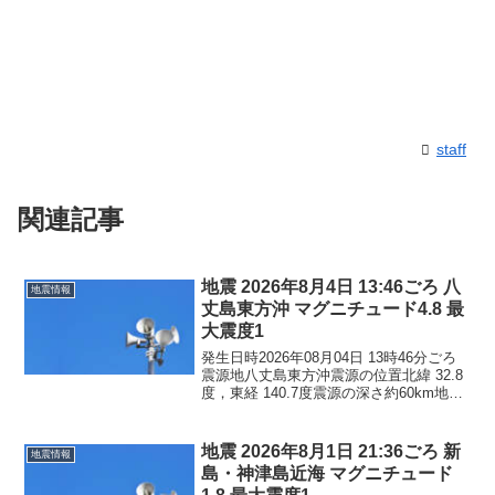
staff
関連記事
地震 2026年8月4日 13:46ごろ 八
地震情報
丈島東方沖 マグニチュード4.8 最
大震度1
発生日時2026年08月04日 13時46分ごろ
震源地八丈島東方沖震源の位置北緯 32.8
度，東経 140.7度震源の深さ約60km地震
の規模マグニチュード 4.8最大震度1コメ
ントこの地震による津波の心配はありま
せん。震度1東京都八丈町
地震 2026年8月1日 21:36ごろ 新
地震情報
島・神津島近海 マグニチュード