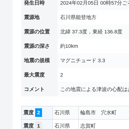
発生日時
2024年02月05日 00時57分ご
震源地
石川県能登地方
震源の位置
北緯 37.3度，東経 136.8度
震源の深さ
約10km
地震の規模
マグニチュード 3.3
最大震度
2
コメント
この地震による津波の心配は
震度
2
石川県
輪島市
穴水町
震度
1
石川県
志賀町