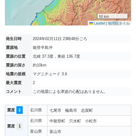
50 km
Leaflet
|
地理院タイル
発生日時
2024年02月11日 23時48分ごろ
震源地
能登半島沖
震源の位置
北緯 37.3度，東経 136.7度
震源の深さ
約10km
地震の規模
マグニチュード 3.6
最大震度
2
コメント
この地震による津波の心配はありません。
震度
2
石川県
七尾市
輪島市
志賀町
石川県
中能登町
穴水町
小松市
震度
1
富山県
富山市