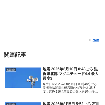
staff
関連記事
地震 2026年8月10日 0:48ごろ 滋
地震情報
賀県北部 マグニチュード4.4 最大
震度3
発生日時2026年08月10日 00時48分ごろ
震源地滋賀県北部震源の位置北緯 35.3
度，東経 136.4度震源の深さ約20km地震
の規模マグニチュード 4.4最大震度3コメ
ントこの地震による津波の心配はありま
せん。震度3岐阜県大垣市養老...
地震 2026年8月5日 5:52ごろ 石川
地震情報