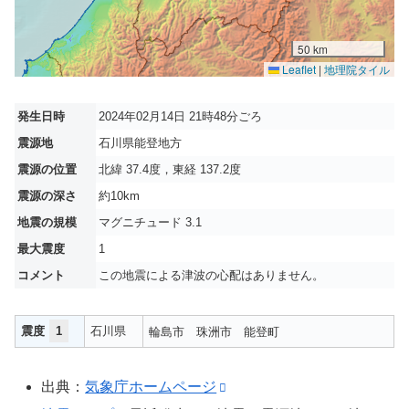
50 km
Leaflet
|
地理院タイル
発生日時
2024年02月14日 21時48分ごろ
震源地
石川県能登地方
震源の位置
北緯 37.4度，東経 137.2度
震源の深さ
約10km
地震の規模
マグニチュード 3.1
最大震度
1
コメント
この地震による津波の心配はありません。
震度
1
石川県
輪島市
珠洲市
能登町
出典：
気象庁ホームページ