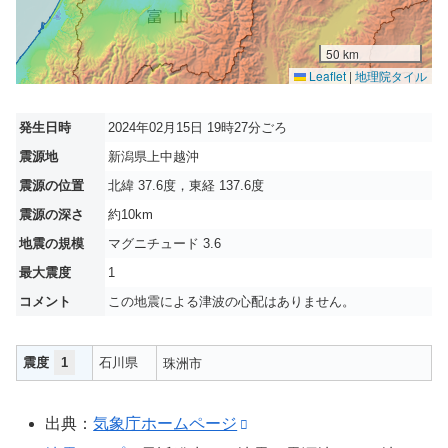
50 km
Leaflet
|
地理院タイル
発生日時
2024年02月15日 19時27分ごろ
震源地
新潟県上中越沖
震源の位置
北緯 37.6度，東経 137.6度
震源の深さ
約10km
地震の規模
マグニチュード 3.6
最大震度
1
コメント
この地震による津波の心配はありません。
震度
1
石川県
珠洲市
出典：
気象庁ホームページ