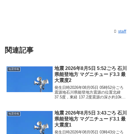
staff
関連記事
地震 2026年8月5日 5:52ごろ 石川
地震情報
県能登地方 マグニチュード3.3 最
大震度2
発生日時2026年08月05日 05時52分ごろ
震源地石川県能登地方震源の位置北緯
37.5度，東経 137.2度震源の深さ約10km
地震の規模マグニチュード 3.3最大震度2
コメントこの地震による津波の心配はあ
りません。震度2石川県珠洲市...
地震 2026年8月5日 3:43ごろ 石川
地震情報
県能登地方 マグニチュード3.1 最
大震度1
発生日時2026年08月05日 03時43分ごろ