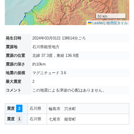
50 km
Leaflet
|
地理院タイル
発生日時
2024年03月01日 13時14分ごろ
震源地
石川県能登地方
震源の位置
北緯 37.3度，東経 136.9度
震源の深さ
約10km
地震の規模
マグニチュード 3.6
最大震度
2
コメント
この地震による津波の心配はありません。
震度
2
石川県
輪島市
穴水町
震度
1
石川県
七尾市
能登町