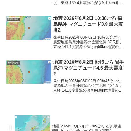
度，東経 139.4度震源の深さ約10km地震
の規模マグニチュード 3.1最大震度2コメ
ントこの地震による津波の心配はありま
せん。震度2福島県檜枝岐村
地震 2026年8月2日 10:38ごろ 福
地震情報
島県沖 マグニチュード3.9 最大震
度2
発生日時2026年08月02日 10時38分ごろ
震源地福島県沖震源の位置北緯 37.5度，
東経 141.4度震源の深さ約50km地震の規
模マグニチュード 3.9最大震度2コメント
この地震による津波の心配はありませ
ん。震度2福島県相馬市南相馬...
地震 2026年8月2日 9:45ごろ 岩手
地震情報
県沖 マグニチュード4.6 最大震度
2
発生日時2026年08月02日 09時45分ごろ
震源地岩手県沖震源の位置北緯 40.1度，
東経 142.6度震源の深さ約30km地震の規
模マグニチュード 4.6最大震度2コメント
この地震による津波の心配はありませ
ん。震度2青森県青森南部町岩...
地震 2024年3月30日 17:05ごろ 石川県能
登地方 マグニチュード3 最大震度1