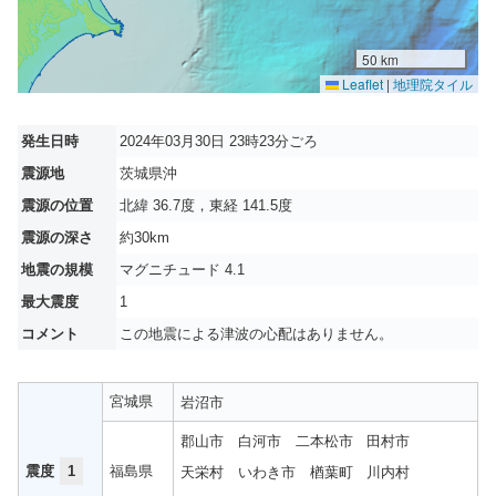
50 km
Leaflet
|
地理院タイル
発生日時
2024年03月30日 23時23分ごろ
震源地
茨城県沖
震源の位置
北緯 36.7度，東経 141.5度
震源の深さ
約30km
地震の規模
マグニチュード 4.1
最大震度
1
コメント
この地震による津波の心配はありません。
宮城県
岩沼市
郡山市
白河市
二本松市
田村市
震度
1
福島県
天栄村
いわき市
楢葉町
川内村