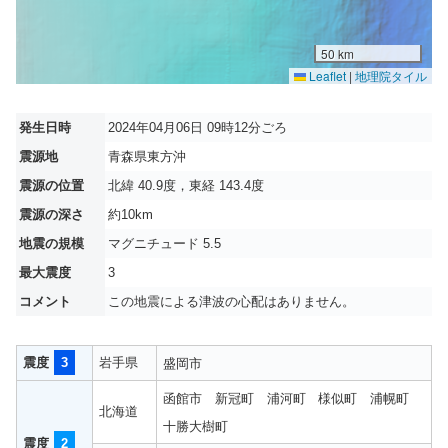
50 km
Leaflet
|
地理院タイル
発生日時
2024年04月06日 09時12分ごろ
震源地
青森県東方沖
震源の位置
北緯 40.9度，東経 143.4度
震源の深さ
約10km
地震の規模
マグニチュード 5.5
最大震度
3
コメント
この地震による津波の心配はありません。
震度
3
岩手県
盛岡市
函館市
新冠町
浦河町
様似町
浦幌町
北海道
十勝大樹町
震度
2