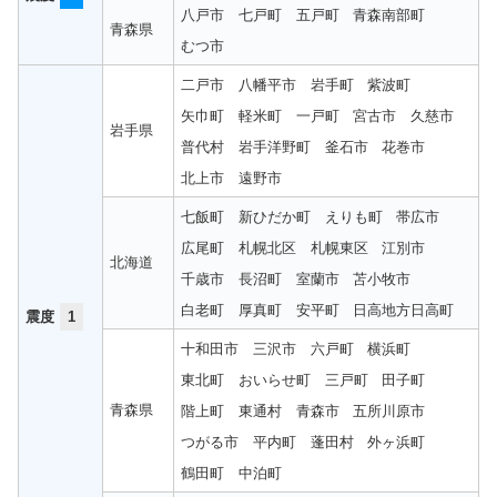
八戸市
七戸町
五戸町
青森南部町
青森県
むつ市
二戸市
八幡平市
岩手町
紫波町
矢巾町
軽米町
一戸町
宮古市
久慈市
岩手県
普代村
岩手洋野町
釜石市
花巻市
北上市
遠野市
七飯町
新ひだか町
えりも町
帯広市
広尾町
札幌北区
札幌東区
江別市
北海道
千歳市
長沼町
室蘭市
苫小牧市
白老町
厚真町
安平町
日高地方日高町
震度
1
十和田市
三沢市
六戸町
横浜町
東北町
おいらせ町
三戸町
田子町
青森県
階上町
東通村
青森市
五所川原市
つがる市
平内町
蓬田村
外ヶ浜町
鶴田町
中泊町