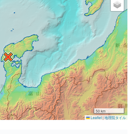
50 km
Leaflet
|
地理院タイル