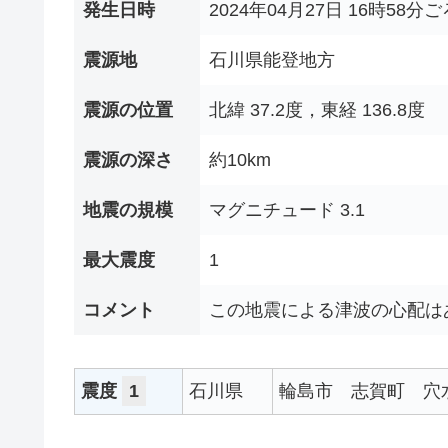
発生日時
2024年04月27日 16時58分ご
震源地
石川県能登地方
震源の位置
北緯 37.2度，東経 136.8度
震源の深さ
約10km
地震の規模
マグニチュード 3.1
最大震度
1
コメント
この地震による津波の心配は
震度
1
石川県
輪島市
志賀町
穴