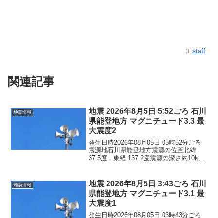
staff
関連記事
地震 2026年8月5日 5:52ごろ 石川
地震情報
県能登地方 マグニチュード3.3 最
大震度2
発生日時2026年08月05日 05時52分ごろ
震源地石川県能登地方震源の位置北緯
37.5度，東経 137.2度震源の深さ約10km
地震の規模マグニチュード 3.3最大震度2
コメントこの地震による津波の心配はあ
りません。震度2石川県珠洲市...
地震 2026年8月5日 3:43ごろ 石川
地震情報
県能登地方 マグニチュード3.1 最
大震度1
発生日時2026年08月05日 03時43分ごろ