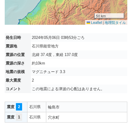
50 km
Leaflet
|
地理院タイル
発生日時
2024年05月06日 03時53分ごろ
震源地
石川県能登地方
震源の位置
北緯 37.4度，東経 137.0度
震源の深さ
約10km
地震の規模
マグニチュード 3.3
最大震度
2
コメント
この地震による津波の心配はありません。
震度
2
石川県
輪島市
震度
1
石川県
穴水町