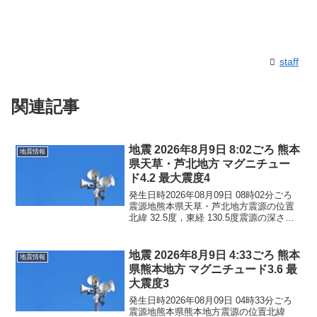
staff
関連記事
地震 2026年8月9日 8:02ごろ 熊本
地震情報
県天草・芦北地方 マグニチュー
ド4.2 最大震度4
発生日時2026年08月09日 08時02分ごろ
震源地熊本県天草・芦北地方震源の位置
北緯 32.5度，東経 130.5度震源の深さ約
10km地震の規模マグニチュード 4.2最大
震度4コメントこの地震による津波の心配
はありません。震度4熊本県...
地震 2026年8月9日 4:33ごろ 熊本
地震情報
県熊本地方 マグニチュード3.6 最
大震度3
発生日時2026年08月09日 04時33分ごろ
震源地熊本県熊本地方震源の位置北緯