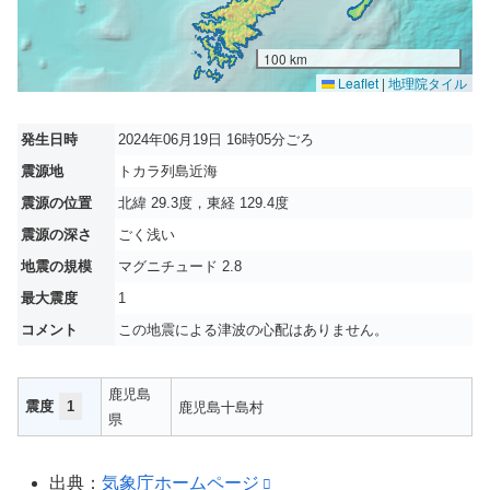
100 km
Leaflet
|
地理院タイル
発生日時
2024年06月19日 16時05分ごろ
震源地
トカラ列島近海
震源の位置
北緯 29.3度，東経 129.4度
震源の深さ
ごく浅い
地震の規模
マグニチュード 2.8
最大震度
1
コメント
この地震による津波の心配はありません。
鹿児島
震度
1
鹿児島十島村
県
出典：
気象庁ホームページ