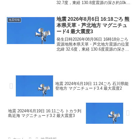
32.7度，東経 130.8度震源の深さ約10km
地震の規模マグニチュード 4.5最大震度4
コメントこの地震による津波の心配はあ
りません。震度4熊本県熊本西...
地震 2026年8月6日 16:18ごろ 熊
地震情報
本県天草・芦北地方 マグニチュ
ード4 最大震度3
発生日時2026年08月06日 16時18分ごろ
震源地熊本県天草・芦北地方震源の位置
北緯 32.6度，東経 130.6度震源の深さ約
10km地震の規模マグニチュード 4.0最大
震度3コメントこの地震による津波の心配
はありません。震度3熊本県...
地震 2024年6月19日 11:24ごろ 石川県能
登地方 マグニチュード3.4 最大震度2
地震 2024年6月19日 16:11ごろ トカラ列
島近海 マグニチュード3.2 最大震度3