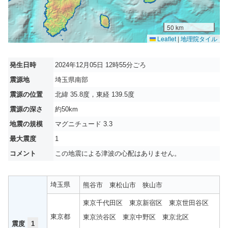
50 km
Leaflet
|
地理院タイル
発生日時
2024年12月05日 12時55分ごろ
震源地
埼玉県南部
震源の位置
北緯 35.8度，東経 139.5度
震源の深さ
約50km
地震の規模
マグニチュード 3.3
最大震度
1
コメント
この地震による津波の心配はありません。
埼玉県
熊谷市
東松山市
狭山市
東京千代田区
東京新宿区
東京世田谷区
東京都
東京渋谷区
東京中野区
東京北区
震度
1