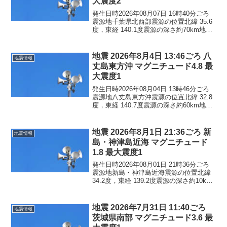
大震度2
発生日時2026年08月07日 16時40分ごろ
震源地千葉県北西部震源の位置北緯 35.6
度，東経 140.1度震源の深さ約70km地震
の規模マグニチュード 3.4最大震度2コメ
ントこの地震による津波の心配はありま
せん。震度2東京都東京練馬...
地震 2026年8月4日 13:46ごろ 八
地震情報
丈島東方沖 マグニチュード4.8 最
大震度1
発生日時2026年08月04日 13時46分ごろ
震源地八丈島東方沖震源の位置北緯 32.8
度，東経 140.7度震源の深さ約60km地震
の規模マグニチュード 4.8最大震度1コメ
ントこの地震による津波の心配はありま
せん。震度1東京都八丈町
地震 2026年8月1日 21:36ごろ 新
地震情報
島・神津島近海 マグニチュード
1.8 最大震度1
発生日時2026年08月01日 21時36分ごろ
震源地新島・神津島近海震源の位置北緯
34.2度，東経 139.2度震源の深さ約10km
地震の規模マグニチュード 1.8最大震度1
コメントこの地震による津波の心配はあ
りません。震度1東京都神津...
地震 2026年7月31日 11:40ごろ
地震情報
茨城県南部 マグニチュード3.6 最