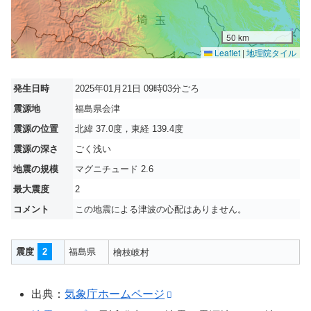
50 km
Leaflet
|
地理院タイル
発生日時
2025年01月21日 09時03分ごろ
震源地
福島県会津
震源の位置
北緯 37.0度，東経 139.4度
震源の深さ
ごく浅い
地震の規模
マグニチュード 2.6
最大震度
2
コメント
この地震による津波の心配はありません。
震度
2
福島県
檜枝岐村
出典：
気象庁ホームページ