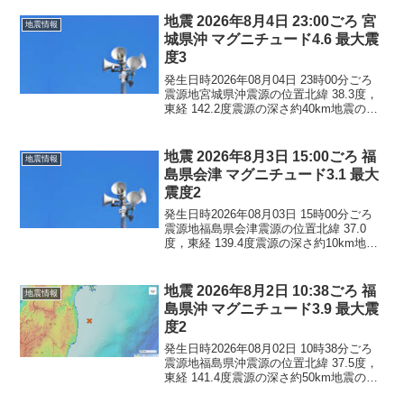
この地震による津波の心配はありませ
ん。震度1福島県二本松市田村...
地震 2026年8月4日 23:00ごろ 宮
地震情報
城県沖 マグニチュード4.6 最大震
度3
発生日時2026年08月04日 23時00分ごろ
震源地宮城県沖震源の位置北緯 38.3度，
東経 142.2度震源の深さ約40km地震の規
模マグニチュード 4.6最大震度3コメント
この地震による津波の心配はありませ
ん。震度3宮城県石巻市震度2...
地震 2026年8月3日 15:00ごろ 福
地震情報
島県会津 マグニチュード3.1 最大
震度2
発生日時2026年08月03日 15時00分ごろ
震源地福島県会津震源の位置北緯 37.0
度，東経 139.4度震源の深さ約10km地震
の規模マグニチュード 3.1最大震度2コメ
ントこの地震による津波の心配はありま
せん。震度2福島県檜枝岐村
地震 2026年8月2日 10:38ごろ 福
地震情報
島県沖 マグニチュード3.9 最大震
度2
発生日時2026年08月02日 10時38分ごろ
震源地福島県沖震源の位置北緯 37.5度，
東経 141.4度震源の深さ約50km地震の規
模マグニチュード 3.9最大震度2コメント