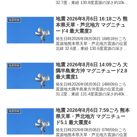
32.7度，東経 130.8度震源の深さ約10km
地震の規模マグニチュード 4.5最大震度4
コメントこの地震による津波の心配はあ
りません。震度4熊本県熊本西...
地震 2026年8月6日 16:18ごろ 熊
地震情報
本県天草・芦北地方 マグニチュ
ード4 最大震度3
発生日時2026年08月06日 16時18分ごろ
震源地熊本県天草・芦北地方震源の位置
北緯 32.6度，東経 130.6度震源の深さ約
10km地震の規模マグニチュード 4.0最大
震度3コメントこの地震による津波の心配
はありません。震度3熊本県...
地震 2026年8月6日 14:09ごろ 大
地震情報
隅半島東方沖 マグニチュード2.8
最大震度1
発生日時2026年08月06日 14時09分ごろ
震源地大隅半島東方沖震源の位置北緯
31.2度，東経 131.4度震源の深さ約40km
地震の規模マグニチュード 2.8最大震度1
コメントこの地震による津波の心配はあ
りません。震度1鹿児島県鹿屋...
地震 2026年8月6日 7:59ごろ 熊本
地震情報
県天草・芦北地方 マグニチュー
ド5.1 最大震度4
発生日時2026年08月06日 07時59分ごろ
震源地熊本県天草・芦北地方震源の位置