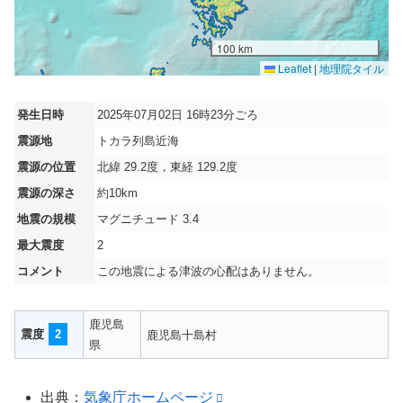
100 km
Leaflet
|
地理院タイル
発生日時
2025年07月02日 16時23分ごろ
震源地
トカラ列島近海
震源の位置
北緯 29.2度，東経 129.2度
震源の深さ
約10km
地震の規模
マグニチュード 3.4
最大震度
2
コメント
この地震による津波の心配はありません。
鹿児島
震度
2
鹿児島十島村
県
出典：
気象庁ホームページ