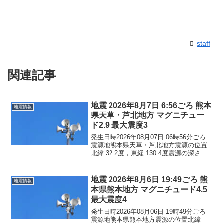
staff
関連記事
地震 2026年8月7日 6:56ごろ 熊本
地震情報
県天草・芦北地方 マグニチュー
ド2.9 最大震度3
発生日時2026年08月07日 06時56分ごろ
震源地熊本県天草・芦北地方震源の位置
北緯 32.2度，東経 130.4度震源の深さ約
10km地震の規模マグニチュード 2.9最大
震度3コメントこの地震による津波の心配
はありません。震度3熊本県...
地震 2026年8月6日 19:49ごろ 熊
地震情報
本県熊本地方 マグニチュード4.5
最大震度4
発生日時2026年08月06日 19時49分ごろ
震源地熊本県熊本地方震源の位置北緯