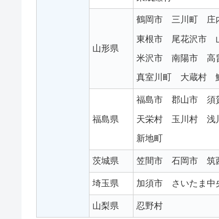
鶴岡市
三川町
庄
東根市
尾花沢市
山形県
米沢市
南陽市
高
真室川町
大蔵村
福島市
郡山市
須
天栄村
玉川村
浅
福島県
新地町
茨城県
笠間市
石岡市
筑
埼玉県
加須市
さいたま中
山梨県
忍野村