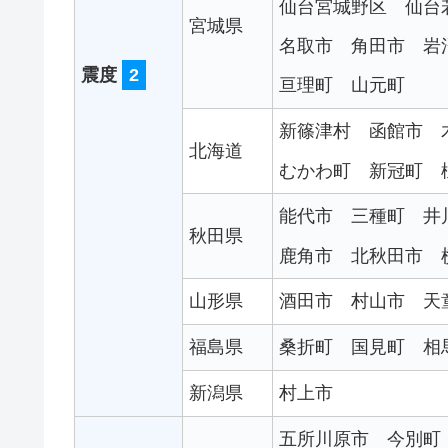
仙台宮城野区
仙台
宮城県
名取市
角田市
岩
震度
2
亘理町
山元町
新篠津村
函館市
北海道
むかわ町
新冠町
能代市
三種町
井
秋田県
鹿角市
北秋田市
山形県
酒田市
村山市
天
福島県
桑折町
国見町
相
新潟県
村上市
五所川原市
今別町