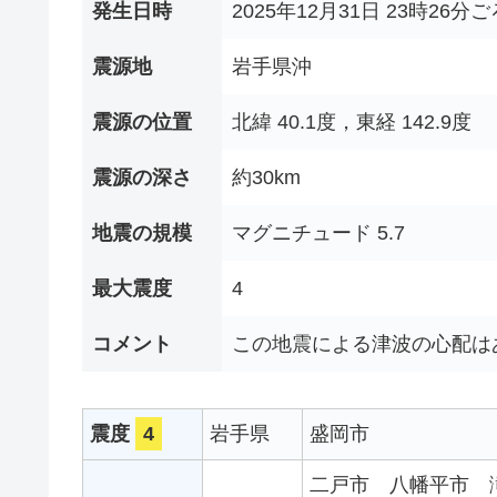
発生日時
2025年12月31日 23時26分ご
震源地
岩手県沖
震源の位置
北緯 40.1度，東経 142.9度
震源の深さ
約30km
地震の規模
マグニチュード 5.7
最大震度
4
コメント
この地震による津波の心配は
震度
4
岩手県
盛岡市
二戸市
八幡平市