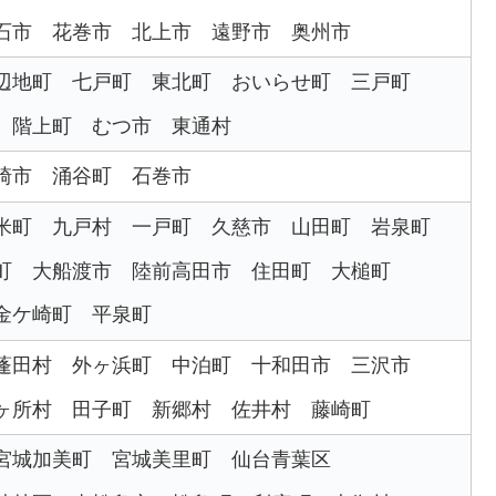
石市
花巻市
北上市
遠野市
奥州市
辺地町
七戸町
東北町
おいらせ町
三戸町
階上町
むつ市
東通村
崎市
涌谷町
石巻市
米町
九戸村
一戸町
久慈市
山田町
岩泉町
町
大船渡市
陸前高田市
住田町
大槌町
金ケ崎町
平泉町
蓬田村
外ヶ浜町
中泊町
十和田市
三沢市
ヶ所村
田子町
新郷村
佐井村
藤崎町
宮城加美町
宮城美里町
仙台青葉区