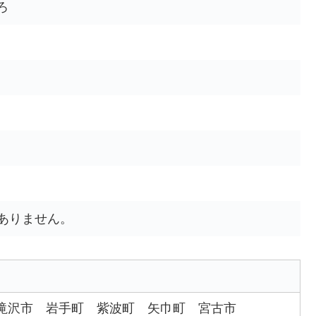
ろ
ありません。
滝沢市
岩手町
紫波町
矢巾町
宮古市