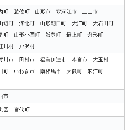
内町
遊佐町
山形市
寒河江市
上山市
山辺町
河北町
山形朝日町
大江町
大石田町
畠町
山形小国町
飯豊町
最上町
舟形町
鮭川村
戸沢村
賀川市
田村市
福島伊達市
本宮市
大玉村
川町
いわき市
南相馬市
大熊町
浪江町
西市
央区
宮代町