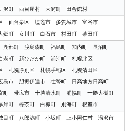
ヶ沢町
西目屋村
大鰐町
田舎館村
区
仙台泉区
塩竈市
多賀城市
富谷市
大郷町
女川町
白石市
村田町
柴田町
鹿部町
渡島森町
福島町
知内町
長沼町
白老町
新ひだか町
浦河町
札幌北区
区
札幌厚別区
札幌手稲区
札幌清田区
広島市
胆振伊達市
壮瞥町
日高地方日高町
寄町
帯広市
十勝清水町
浦幌町
十勝大樹町
厚岸町
標茶町
白糠町
別海町
根室市
城目町
八郎潟町
小坂町
上小阿仁村
湯沢市