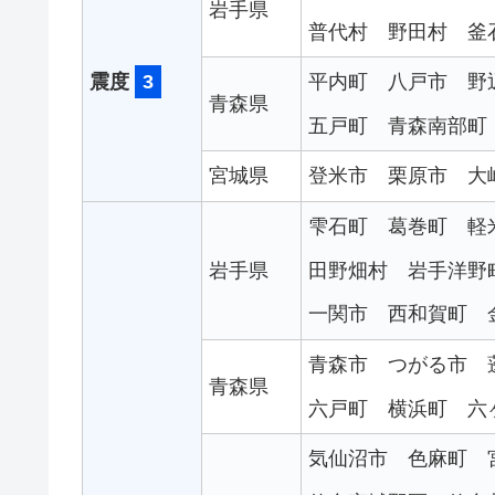
岩手県
普代村
野田村
釜
震度
3
平内町
八戸市
野
青森県
五戸町
青森南部町
宮城県
登米市
栗原市
大
雫石町
葛巻町
軽
田野畑村
岩手洋野
岩手県
一関市
西和賀町
青森市
つがる市
青森県
六戸町
横浜町
六
気仙沼市
色麻町