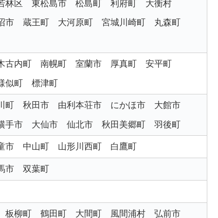
若林区
東松島市
松島町
利府町
大衡村
沼市
蔵王町
大河原町
宮城川崎町
丸森町
木古内町
南幌町
室蘭市
厚真町
安平町
様似町
標津町
川町
秋田市
由利本荘市
にかほ市
大館市
横手市
大仙市
仙北市
秋田美郷町
羽後町
童市
中山町
山形川西町
白鷹町
馬市
双葉町
板柳町
鶴田町
大間町
風間浦村
弘前市