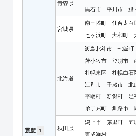
青森県
黒石市
平川市
鰺
南三陸町
仙台太白
宮城県
七ヶ浜町
大和町
渡島北斗市
七飯町
苫小牧市
登別市
札幌東区
札幌白石
北海道
江別市
千歳市
北
平取町
新得町
足
弟子屈町
釧路市
潟上市
藤里町
五
秋田県
震度
1
東成瀬村