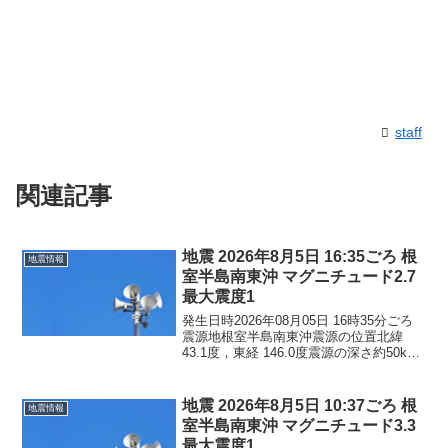
staff
関連記事
地震 2026年8月5日 16:35ごろ 根
地震情報
室半島南東沖 マグニチュード2.7
最大震度1
発生日時2026年08月05日 16時35分ごろ
震源地根室半島南東沖震源の位置北緯
43.1度，東経 146.0度震源の深さ約50km
地震の規模マグニチュード 2.7最大震度1
コメントこの地震による津波の心配はあ
りません。震度1北海道根室市
地震 2026年8月5日 10:37ごろ 根
地震情報
室半島南東沖 マグニチュード3.3
最大震度1