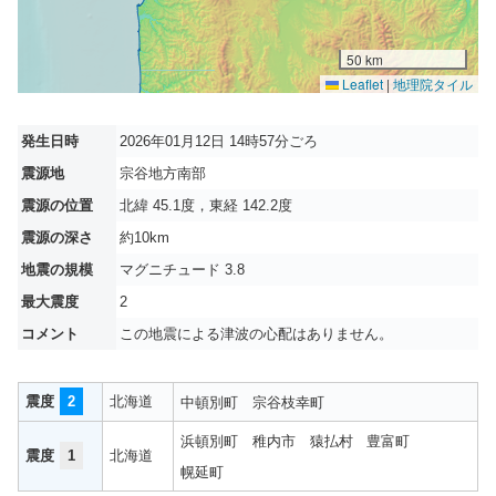
50 km
Leaflet
|
地理院タイル
発生日時
2026年01月12日 14時57分ごろ
震源地
宗谷地方南部
震源の位置
北緯 45.1度，東経 142.2度
震源の深さ
約10km
地震の規模
マグニチュード 3.8
最大震度
2
コメント
この地震による津波の心配はありません。
震度
2
北海道
中頓別町
宗谷枝幸町
浜頓別町
稚内市
猿払村
豊富町
震度
1
北海道
幌延町