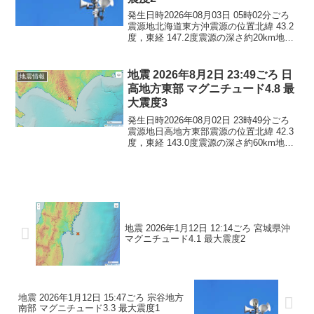
発生日時2026年08月03日 05時02分ごろ
震源地北海道東方沖震源の位置北緯 43.2
度，東経 147.2度震源の深さ約20km地震
の規模マグニチュード 4.3最大震度2コメ
ントこの地震による津波の心配はありま
せん。震度2北海道根室市
地震 2026年8月2日 23:49ごろ 日
地震情報
高地方東部 マグニチュード4.8 最
大震度3
発生日時2026年08月02日 23時49分ごろ
震源地日高地方東部震源の位置北緯 42.3
度，東経 143.0度震源の深さ約60km地震
の規模マグニチュード 4.8最大震度3コメ
ントこの地震による津波の心配はありま
せん。震度3北海道新ひだか...
地震 2026年1月12日 12:14ごろ 宮城県沖
マグニチュード4.1 最大震度2
地震 2026年1月12日 15:47ごろ 宗谷地方
南部 マグニチュード3.3 最大震度1