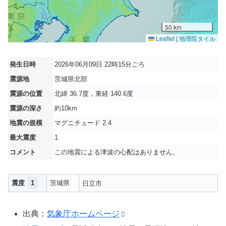
50 km
Leaflet
|
地理院タイル
発生日時
2026年06月09日 22時15分ごろ
震源地
茨城県北部
震源の位置
北緯 36.7度，東経 140.6度
震源の深さ
約10km
地震の規模
マグニチュード 2.4
最大震度
1
コメント
この地震による津波の心配はありません。
震度
1
茨城県
日立市
出典：
気象庁ホームページ